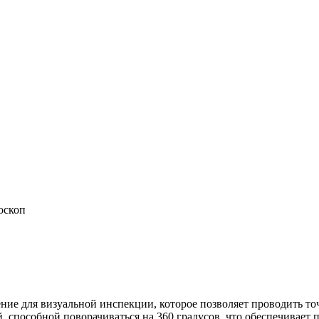
оскоп
ие для визуальной инспекции, которое позволяет проводить то
 способной поворачиваться на 360 градусов, что обеспечивает 