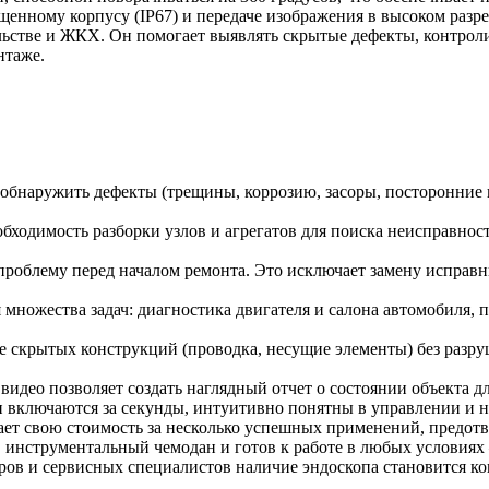
ищенному корпусу (IP67) и передаче изображения в высоком разр
льстве и ЖКХ. Он помогает выявлять скрытые дефекты, контрол
нтаже.
 обнаружить дефекты (трещины, коррозию, засоры, посторонние 
бходимость разборки узлов и агрегатов для поиска неисправност
роблему перед началом ремонта. Это исключает замену исправны
ножества задач: диагностика двигателя и салона автомобиля, п
е скрытых конструкций (проводка, несущие элементы) без разру
идео позволяет создать наглядный отчет о состоянии объекта дл
и включаются за секунды, интуитивно понятны в управлении и н
ает свою стоимость за несколько успешных применений, предот
 инструментальный чемодан и готов к работе в любых условиях 
ов и сервисных специалистов наличие эндоскопа становится ко