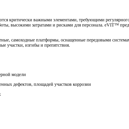
ются критически важными элементами, требующими регулярног
боты, высокими затратами и рисками для персонала. eVIT™ пре
тные, самоходные платформы, оснащенные передовыми системам
ые участки, изгибы и препятствия.
ерной модели
енных дефектов, площадей участков коррозии
х